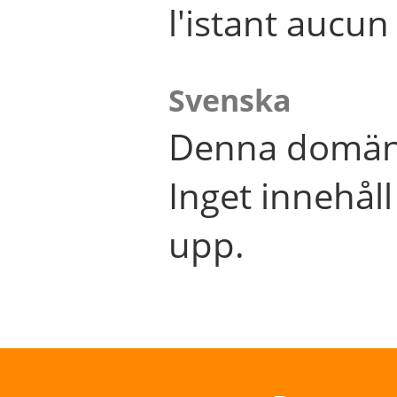
l'istant aucu
Svenska
Denna domän 
Inget innehål
upp.